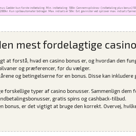
onus. Gælder kun første indbetaling. Min. indbetaling: 100kr. Gennemspilskrav: (indbetaling plus bonus) 10X
2000kr. Kun spilleautomater bidrager. Max. indsats er 50kr. Evt. gevinster ved spil over max. indsats fjernes
den mest fordelagtige casin
igt at forstå, hvad en casino bonus er, og hvordan den fung
pilvaner og præferencer, før du vælger.
kårene og betingelserne for en bonus. Disse kan inkluder
 forskellige typer af casino bonusser. Sammenlign dem for
ndbetalingsbonusser, gratis spins og cashback-tilbud.
n bonus, er det vigtigt at bruge den korrekt. Overvej, hvilk