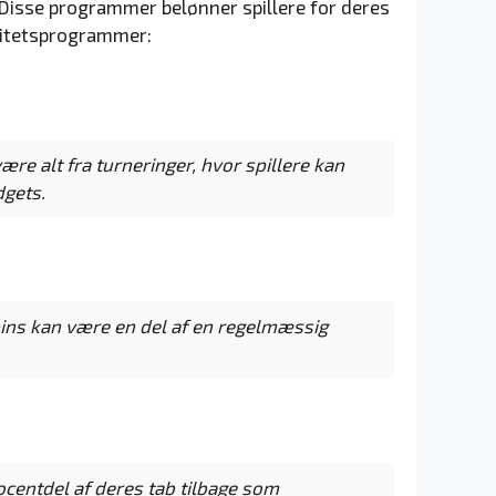
 Disse programmer belønner spillere for deres
alitetsprogrammer:
re alt fra turneringer, hvor spillere kan
dgets.
pins kan være en del af en regelmæssig
ocentdel af deres tab tilbage som