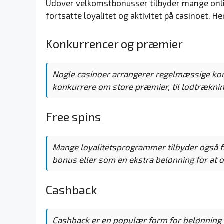
Udover velkomstbonusser tilbyder mange onlin
fortsatte loyalitet og aktivitet på casinoet. 
Konkurrencer og præmier
Nogle casinoer arrangerer regelmæssige konku
konkurrere om store præmier, til lodtrækning
Free spins
Mange loyalitetsprogrammer tilbyder også fr
bonus eller som en ekstra belønning for at 
Cashback
Cashback er en populær form for belønning i 