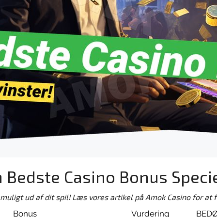
 Bedste Casino Bonus Speciel
ligt ud af dit spil! Læs vores artikel på Amok Casino for at fi
Bonus
Vurdering
BED