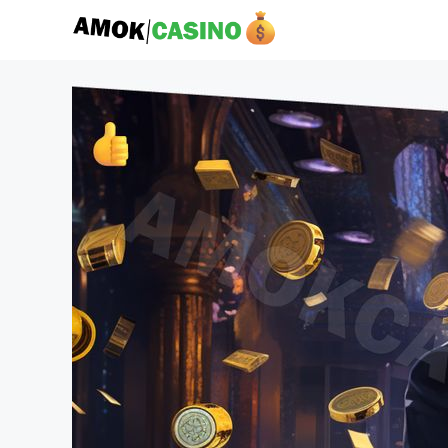
Hop
til
indhold