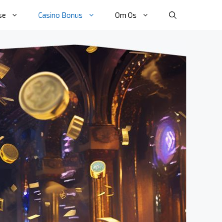
se
Casino Bonus
Om Os