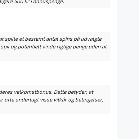
rligere 500 kr i bonuspenge.
 spille et bestemt antal spins på udvalgte
pil og potentielt vinde rigtige penge uden at
 deres velkomstbonus. Dette betyder, at
r ofte underlagt visse vilkår og betingelser,