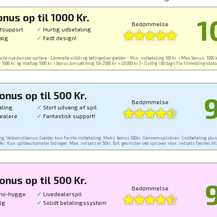
nus op til 1000 Kr.
1
Bedømmelse
atsupport
✓
Hurtig udbetaling
alg
✓
Fedt design!
 alle nye danske spillere - Generelle vilkår og betingelser gælder - Min. indbetaling 100 kr. • Max bonus: 10
1000 kr. og modtag 1000 kr. i bonus (omsætning 10x 2000 kr. = 20.000 kr.) • Gyldig i 60 dags fra tilmeldingsdato
nus op til 500 Kr.
Bedømmelse
aling
✓
Stort udvang af spil
dealere
✓
Fantastisk support!
. Velkomstbonus. Gælder kun første indbetaling. Maks. bonus 500kr. Gennemspilskrav: (indbetaling plus bo
r. Kun spilleautomater bidrager. Max. indsats er 50kr. Evt. gevinster ved spil over max. indsats fjernes Vil
nus op til 500 Kr.
Bedømmelse
ino-hygge
✓
Livedealerspil
lg
✓
Solidt betalingssystem