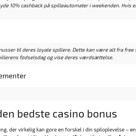
yde 10% cashback på spilleautomater i weekenden. Hvis en 
ser til deres loyale spillere. Dette kan være alt fra free 
spillerens fødselsdag og vise deres værdsættelse.
gementer
en bedste casino bonus
ing, der virkelig kan gøre en forskel i din spiloplevelse – 