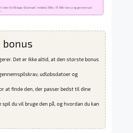
 inden for 60 dage. Eksempel: Indbetal 100kr, få 100kr bonus og gennemspil
.
o bonus
erer. Det er ikke altid, at den største bonus
e gennemspilskrav, udløbsdatoer og
 at finde den, der passer bedst til dine
e spil du vil bruge den på, og hvordan du kan