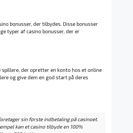
asino bonusser, der tilbydes. Disse bonusser
ige typer af casino bonusser, der er
spillere, der opretter en konto hos et online
llere og give dem en god start på deres
retager sin første indbetaling på casinoet.
sempel kan et casino tilbyde en 100%