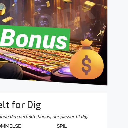
t for Dig
nde den perfekte bonus, der passer til dig.
ØMMELSE
SPIL