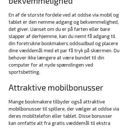
bekvemmelighed
En af de største fordele ved at oddse via mobil og
tablet er den nemme adgang og bekvemmelighed,
det giver. Uanset om du er på farten eller bare
slapper af derhjemme, kan du nemt få adgang til
din foretrukne bookmakers oddsudbud og placere
dine væddemål med et par få tryk på skærmen. Du
behøver ikke længere at være bundet til din
computer for at nyde spændingen ved
sportsbetting.
Attraktive mobilbonusser
Mange bookmakere tilbyder også attraktive
mobilbonusser til spillere, der vælger at oddse via
deres mobiltelefon eller tablet. Disse bonusser
kan omfatte alt fra gratis væddemål til ekstra