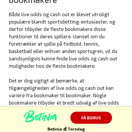
Både live odds og cash out er blevet utroligt
populære blandt sportsbetting-entusiaster, og
derfor tilbyder de fleste bookmakere disse
funktioner til deres spillere. Uanset om du
foretrækker at spille på fodbold, tennis,
basketball eller enhver anden sportsgren, vil du
sandsynligvis kunne finde live odds og cash out
muligheder hos de fleste bookmakere.
Det er dog vigtigt at bemærke, at
tilgængeligheden af live odds og cash out kan
variere fra bookmaker til bookmaker. Nogle
bookmakere tilbyder et bredt udvalg af live odds
og giver dig mulighed for at cash out på næsten
alle væddemål, mens andre måske kun tilbyder
FÅ BONUS
disse funktioner på udvalgte begivenheder eller
Betinia 💰 Torsdag