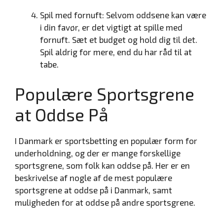
Spil med fornuft: Selvom oddsene kan være
i din favør, er det vigtigt at spille med
fornuft. Sæt et budget og hold dig til det.
Spil aldrig for mere, end du har råd til at
tabe.
Populære Sportsgrene
at Oddse På
I Danmark er sportsbetting en populær form for
underholdning, og der er mange forskellige
sportsgrene, som folk kan oddse på. Her er en
beskrivelse af nogle af de mest populære
sportsgrene at oddse på i Danmark, samt
muligheden for at oddse på andre sportsgrene.