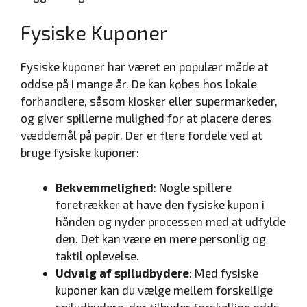
Fysiske Kuponer
Fysiske kuponer har været en populær måde at
oddse på i mange år. De kan købes hos lokale
forhandlere, såsom kiosker eller supermarkeder,
og giver spillerne mulighed for at placere deres
væddemål på papir. Der er flere fordele ved at
bruge fysiske kuponer:
Bekvemmelighed
: Nogle spillere
foretrækker at have den fysiske kupon i
hånden og nyder processen med at udfylde
den. Det kan være en mere personlig og
taktil oplevelse.
Udvalg af spiludbydere
: Med fysiske
kuponer kan du vælge mellem forskellige
spiludbydere, der tilbyder forskellige odds