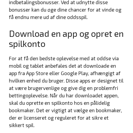
indbetalingsbonusser. Ved at udnytte disse
bonusser kan du øge dine chancer for at vinde og
få endnu mere ud af dine oddsspil.
Download en app og opret en
spilkonto
For at få den bedste oplevelse med at oddse via
mobil og tablet anbefales det at downloade en
app fra App Store eller Google Play, afhængigt af
hvilken enhed du bruger. Disse apps er designet til
at være brugervenlige og give dig en problemfri
bettingoplevelse. Når du har downloadet appen,
skal du oprette en spilkonto hos en pålidelig
bookmaker. Det er vigtigt at vælge en bookmaker,
der er licenseret og reguleret for at sikre et
sikkert spil.