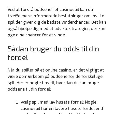
Ved at forstå oddsene i et casinospil kan du
træffe mere informerede beslutninger om, hvilke
spil der giver dig de bedste vinderchancer. Det kan
også hjælpe dig med at udvikle strategier, der kan
øge dine chancer for at vinde.
Sådan bruger du odds til din
fordel
Når du spiller på et online casino, er det vigtigt at
være opmærksom på oddsene for de forskellige
spil. Her er nogle tips til, hvordan du kan bruge
oddsene til din fordel:
Vælg spil med lav husets fordel: Nogle
casinospil har en lavere husets fordel end