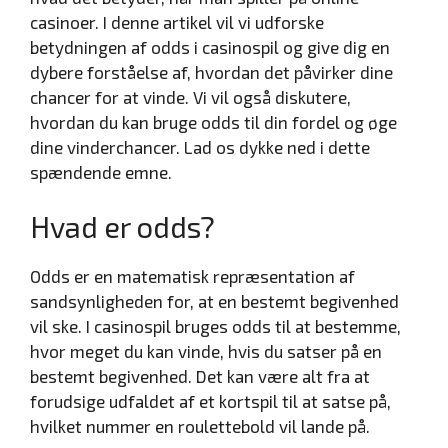
casinoer. I denne artikel vil vi udforske
betydningen af odds i casinospil og give dig en
dybere forståelse af, hvordan det påvirker dine
chancer for at vinde. Vi vil også diskutere,
hvordan du kan bruge odds til din fordel og øge
dine vinderchancer. Lad os dykke ned i dette
spændende emne.
Hvad er odds?
Odds er en matematisk repræsentation af
sandsynligheden for, at en bestemt begivenhed
vil ske. I casinospil bruges odds til at bestemme,
hvor meget du kan vinde, hvis du satser på en
bestemt begivenhed. Det kan være alt fra at
forudsige udfaldet af et kortspil til at satse på,
hvilket nummer en roulettebold vil lande på.