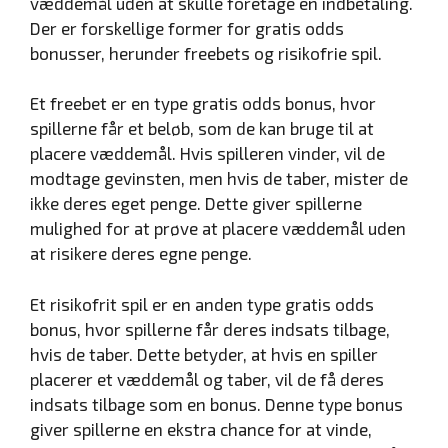
væddemål uden at skulle foretage en indbetaling.
Der er forskellige former for gratis odds
bonusser, herunder freebets og risikofrie spil.
Et freebet er en type gratis odds bonus, hvor
spillerne får et beløb, som de kan bruge til at
placere væddemål. Hvis spilleren vinder, vil de
modtage gevinsten, men hvis de taber, mister de
ikke deres eget penge. Dette giver spillerne
mulighed for at prøve at placere væddemål uden
at risikere deres egne penge.
Et risikofrit spil er en anden type gratis odds
bonus, hvor spillerne får deres indsats tilbage,
hvis de taber. Dette betyder, at hvis en spiller
placerer et væddemål og taber, vil de få deres
indsats tilbage som en bonus. Denne type bonus
giver spillerne en ekstra chance for at vinde,