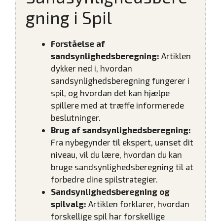
gning i Spil
Forståelse af
sandsynlighedsberegning:
Artiklen
dykker ned i, hvordan
sandsynlighedsberegning fungerer i
spil, og hvordan det kan hjælpe
spillere med at træffe informerede
beslutninger.
Brug af sandsynlighedsberegning:
Fra nybegynder til ekspert, uanset dit
niveau, vil du lære, hvordan du kan
bruge sandsynlighedsberegning til at
forbedre dine spilstrategier.
Sandsynlighedsberegning og
spilvalg:
Artiklen forklarer, hvordan
forskellige spil har forskellige