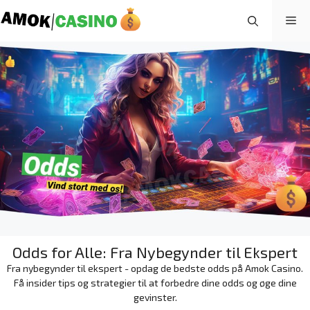
Hop
Me
til
indhold
Odds for Alle: Fra Nybegynder til Ekspert
Fra nybegynder til ekspert - opdag de bedste odds på Amok Casino.
Få insider tips og strategier til at forbedre dine odds og øge dine
gevinster.