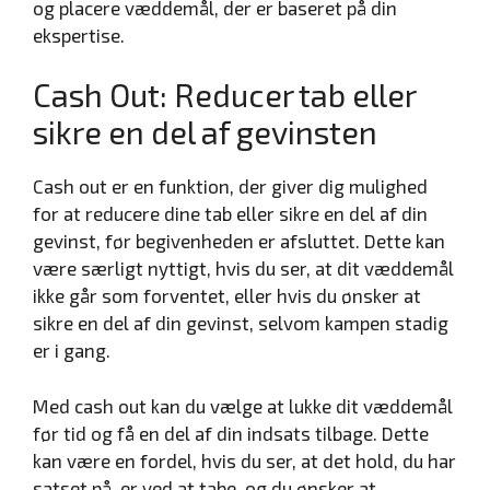
og placere væddemål, der er baseret på din
ekspertise.
Cash Out: Reducer tab eller
sikre en del af gevinsten
Cash out er en funktion, der giver dig mulighed
for at reducere dine tab eller sikre en del af din
gevinst, før begivenheden er afsluttet. Dette kan
være særligt nyttigt, hvis du ser, at dit væddemål
ikke går som forventet, eller hvis du ønsker at
sikre en del af din gevinst, selvom kampen stadig
er i gang.
Med cash out kan du vælge at lukke dit væddemål
før tid og få en del af din indsats tilbage. Dette
kan være en fordel, hvis du ser, at det hold, du har
satset på, er ved at tabe, og du ønsker at