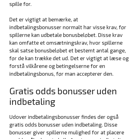
spille for.
Det er vigtigt at bemærke, at
indbetalingsbonusser normalt har visse krav, før
spillerne kan udbetale bonusbeløbet. Disse krav
kan omfatte et omsætningskrav, hvor spillerne
skal satse bonusbeløbet et bestemt antal gange,
før de kan trække det ud. Det er vigtigt at læse og
forstå vilkårene og betingelserne for en
indbetalingsbonus, før man accepterer den.
Gratis odds bonusser uden
indbetaling
Udover indbetalingsbonusser findes der også
gratis odds bonusser uden indbetaling. Disse
bonusser giver spillerne mulighed for at placere