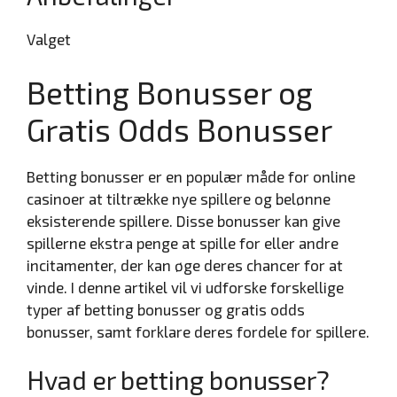
Valget
Betting Bonusser og
Gratis Odds Bonusser
Betting bonusser er en populær måde for online
casinoer at tiltrække nye spillere og belønne
eksisterende spillere. Disse bonusser kan give
spillerne ekstra penge at spille for eller andre
incitamenter, der kan øge deres chancer for at
vinde. I denne artikel vil vi udforske forskellige
typer af betting bonusser og gratis odds
bonusser, samt forklare deres fordele for spillere.
Hvad er betting bonusser?