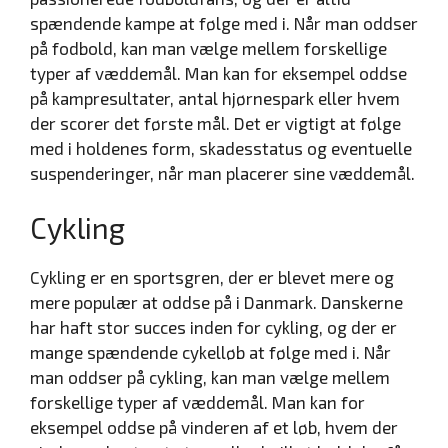
spændende kampe at følge med i. Når man oddser
på fodbold, kan man vælge mellem forskellige
typer af væddemål. Man kan for eksempel oddse
på kampresultater, antal hjørnespark eller hvem
der scorer det første mål. Det er vigtigt at følge
med i holdenes form, skadesstatus og eventuelle
suspenderinger, når man placerer sine væddemål.
Cykling
Cykling er en sportsgren, der er blevet mere og
mere populær at oddse på i Danmark. Danskerne
har haft stor succes inden for cykling, og der er
mange spændende cykelløb at følge med i. Når
man oddser på cykling, kan man vælge mellem
forskellige typer af væddemål. Man kan for
eksempel oddse på vinderen af et løb, hvem der