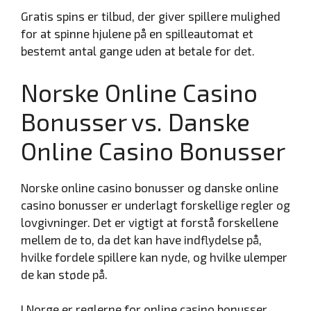
Gratis spins er tilbud, der giver spillere mulighed
for at spinne hjulene på en spilleautomat et
bestemt antal gange uden at betale for det.
Norske Online Casino
Bonusser vs. Danske
Online Casino Bonusser
Norske online casino bonusser og danske online
casino bonusser er underlagt forskellige regler og
lovgivninger. Det er vigtigt at forstå forskellene
mellem de to, da det kan have indflydelse på,
hvilke fordele spillere kan nyde, og hvilke ulemper
de kan støde på.
I Norge er reglerne for online casino bonusser