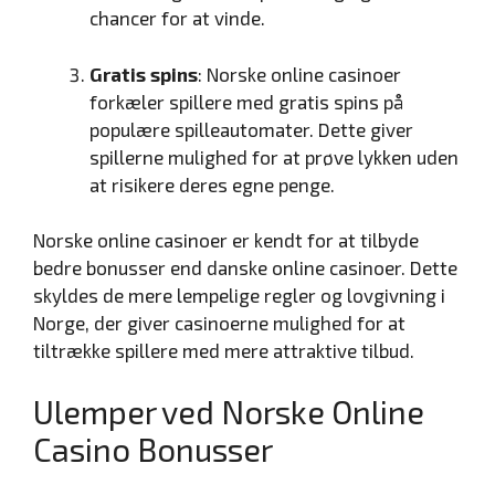
chancer for at vinde.
Gratis spins
: Norske online casinoer
forkæler spillere med gratis spins på
populære spilleautomater. Dette giver
spillerne mulighed for at prøve lykken uden
at risikere deres egne penge.
Norske online casinoer er kendt for at tilbyde
bedre bonusser end danske online casinoer. Dette
skyldes de mere lempelige regler og lovgivning i
Norge, der giver casinoerne mulighed for at
tiltrække spillere med mere attraktive tilbud.
Ulemper ved Norske Online
Casino Bonusser