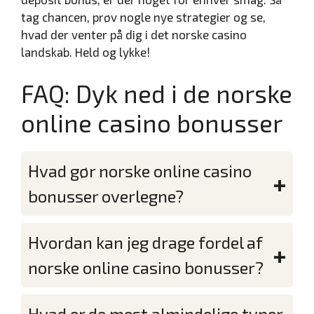
tag chancen, prøv nogle nye strategier og se,
hvad der venter på dig i det norske casino
landskab. Held og lykke!
FAQ: Dyk ned i de norske
online casino bonusser
Hvad gør norske online casino
+
bonusser overlegne?
Hvordan kan jeg drage fordel af
+
norske online casino bonusser?
Hvad er de mest almindelige typer