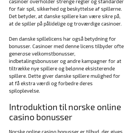
casinoer overholder strenge regler og standarder
for fair spil, sikkerhed og beskyttelse af spillerne.
Det betyder, at danske spillere kan være sikre på,
at de spiller på pålidelige og troværdige casinoer.
Den danske spillelicens har også betydning for
bonusser. Casinoer med denne licens tilbyder ofte
generøse velkomstbonusser,
indbetalingsbonusser og andre kampagner for at
tiltrække nye spillere og belønne eksisterende
spillere. Dette giver danske spillere mulighed for
at få ekstra værdi og forbedre deres
spiloplevelse.
Introduktion til norske online
casino bonusser
Norske online casino bonusser er tilbud, der gives