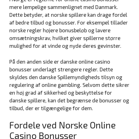
mere lempelige sammenlignet med Danmark.
Dette betyder, at norske spillere kan drage fordel
af bedre tilbud og bonusser. For eksempel tillader
norske regler højere bonusbeløb og lavere
omsætningskrav, hvilket giver spillerne større
mulighed for at vinde og nyde deres gevinster.
På den anden side er danske online casino
bonusser underlagt strengere regler. Dette
skyldes den danske Spillemyndigheds tilsyn og
regulering af online gambling. Selvom dette sikrer
en høj grad af sikkerhed og beskyttelse for
danske spillere, kan det begrænse de bonusser og
tilbud, der er tilgængelige for dem.
Fordele ved Norske Online
Casino Bonusser