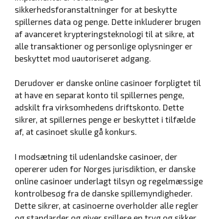
sikkerhedsforanstaltninger for at beskytte
spillernes data og penge. Dette inkluderer brugen
af avanceret krypteringsteknologi til at sikre, at
alle transaktioner og personlige oplysninger er
beskyttet mod uautoriseret adgang.
Derudover er danske online casinoer forpligtet til
at have en separat konto til spillernes penge,
adskilt fra virksomhedens driftskonto. Dette
sikrer, at spillernes penge er beskyttet i tilfælde
af, at casinoet skulle gå konkurs.
I modsætning til udenlandske casinoer, der
opererer uden for Norges jurisdiktion, er danske
online casinoer underlagt tilsyn og regelmæssige
kontrolbesøg fra de danske spillemyndigheder.
Dette sikrer, at casinoerne overholder alle regler
og standarder og giver spillere en tryg og sikker