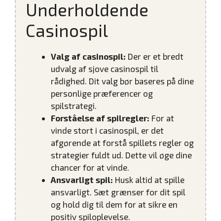
Underholdende
Casinospil
Valg af casinospil:
Der er et bredt
udvalg af sjove casinospil til
rådighed. Dit valg bør baseres på dine
personlige præferencer og
spilstrategi.
Forståelse af spilregler:
For at
vinde stort i casinospil, er det
afgørende at forstå spillets regler og
strategier fuldt ud. Dette vil øge dine
chancer for at vinde.
Ansvarligt spil:
Husk altid at spille
ansvarligt. Sæt grænser for dit spil
og hold dig til dem for at sikre en
positiv spiloplevelse.