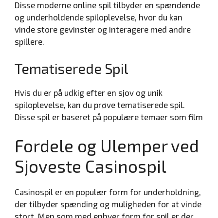
Disse moderne online spil tilbyder en spændende
og underholdende spiloplevelse, hvor du kan
vinde store gevinster og interagere med andre
spillere.
Tematiserede Spil
Hvis du er på udkig efter en sjov og unik
spiloplevelse, kan du prøve tematiserede spil.
Disse spil er baseret på populære temaer som film
Fordele og Ulemper ved
Sjoveste Casinospil
Casinospil er en populær form for underholdning,
der tilbyder spænding og muligheden for at vinde
stort. Men som med enhver form for spil er der