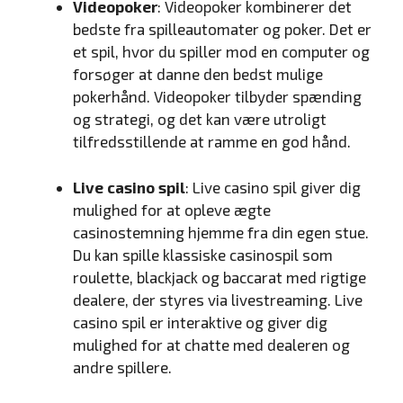
Videopoker
: Videopoker kombinerer det
bedste fra spilleautomater og poker. Det er
et spil, hvor du spiller mod en computer og
forsøger at danne den bedst mulige
pokerhånd. Videopoker tilbyder spænding
og strategi, og det kan være utroligt
tilfredsstillende at ramme en god hånd.
Live casino spil
: Live casino spil giver dig
mulighed for at opleve ægte
casinostemning hjemme fra din egen stue.
Du kan spille klassiske casinospil som
roulette, blackjack og baccarat med rigtige
dealere, der styres via livestreaming. Live
casino spil er interaktive og giver dig
mulighed for at chatte med dealeren og
andre spillere.