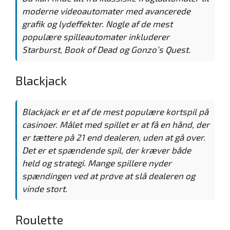
moderne videoautomater med avancerede
grafik og lydeffekter. Nogle af de mest
populære spilleautomater inkluderer
Starburst, Book of Dead og Gonzo’s Quest.
Blackjack
Blackjack er et af de mest populære kortspil på
casinoer. Målet med spillet er at få en hånd, der
er tættere på 21 end dealeren, uden at gå over.
Det er et spændende spil, der kræver både
held og strategi. Mange spillere nyder
spændingen ved at prøve at slå dealeren og
vinde stort.
Roulette