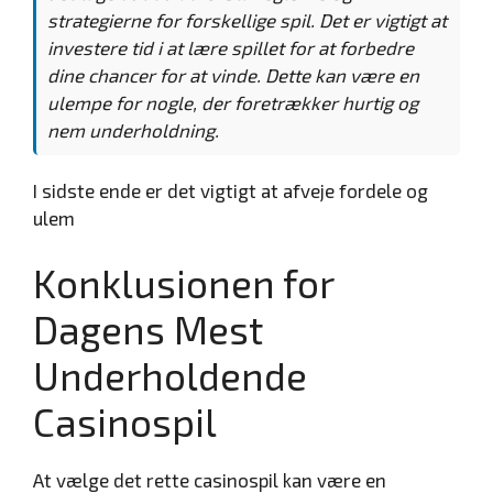
strategierne for forskellige spil. Det er vigtigt at
investere tid i at lære spillet for at forbedre
dine chancer for at vinde. Dette kan være en
ulempe for nogle, der foretrækker hurtig og
nem underholdning.
I sidste ende er det vigtigt at afveje fordele og
ulem
Konklusionen for
Dagens Mest
Underholdende
Casinospil
At vælge det rette casinospil kan være en