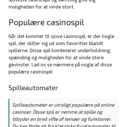
muligheden for at vinde stort.
Populære casinospil
Når det kommer til sjove casinospil, er der nogle
spil, der skiller sig ud som favoritter blandt
spillerne. Disse spil kombinerer underholdning,
spænding og muligheden for at vinde store
gevinster. Lad os se nærmere på nogle af disse
populære casinospil:
Spilleautomater
Spilleautomater er utroligt populære på online
casinoer. Disse spil er nemme at spille og
tilbyder en bred vifte af temaer og funktioner.
Du kan finde alt fra klassiske frugtautomater til