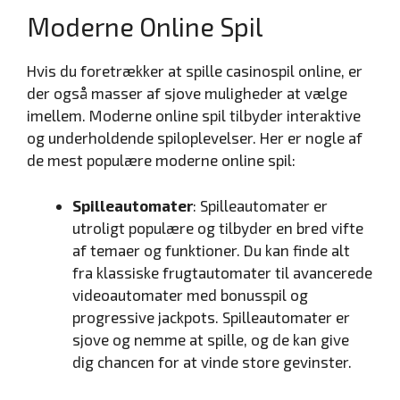
Moderne Online Spil
Hvis du foretrækker at spille casinospil online, er
der også masser af sjove muligheder at vælge
imellem. Moderne online spil tilbyder interaktive
og underholdende spiloplevelser. Her er nogle af
de mest populære moderne online spil:
Spilleautomater
: Spilleautomater er
utroligt populære og tilbyder en bred vifte
af temaer og funktioner. Du kan finde alt
fra klassiske frugtautomater til avancerede
videoautomater med bonusspil og
progressive jackpots. Spilleautomater er
sjove og nemme at spille, og de kan give
dig chancen for at vinde store gevinster.