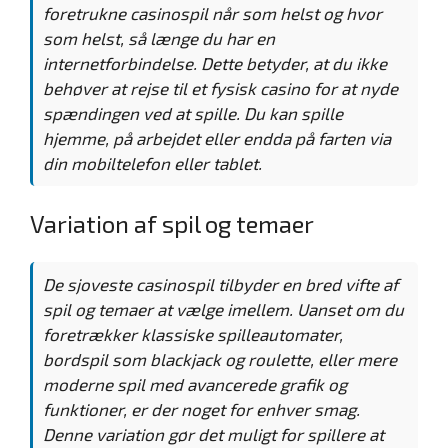
foretrukne casinospil når som helst og hvor
som helst, så længe du har en
internetforbindelse. Dette betyder, at du ikke
behøver at rejse til et fysisk casino for at nyde
spændingen ved at spille. Du kan spille
hjemme, på arbejdet eller endda på farten via
din mobiltelefon eller tablet.
Variation af spil og temaer
De sjoveste casinospil tilbyder en bred vifte af
spil og temaer at vælge imellem. Uanset om du
foretrækker klassiske spilleautomater,
bordspil som blackjack og roulette, eller mere
moderne spil med avancerede grafik og
funktioner, er der noget for enhver smag.
Denne variation gør det muligt for spillere at