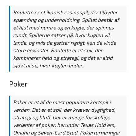
Roulette er et ikonisk casinospil, der tilbyder
spænding og underholdning. Spillet består af
et hjul med numre og en kugle, der spinnes
rundt. Spillerne satser på, hvor kuglen vil
lande, og hvis de gætter rigtigt, kan de vinde
store gevinster. Roulette er et spil, der
kombinerer held og strategi, og det er altid
sjovt at se, hvor kuglen ender.
Poker
Poker er et af de mest populære kortspil i
verden. Det er et spil, der kræver dygtighed,
strategi og bluff. Der er mange forskellige
varianter af poker, herunder Texas Hold’em,
Omaha og Seven-Card Stud. Pokerturneringer